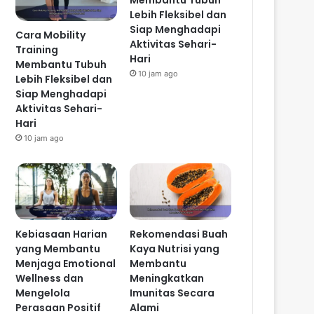
Membantu Tubuh
Lebih Fleksibel dan
Siap Menghadapi
Cara Mobility
Aktivitas Sehari-
Training
Hari
Membantu Tubuh
10 jam ago
Lebih Fleksibel dan
Siap Menghadapi
Aktivitas Sehari-
Hari
10 jam ago
Kebiasaan Harian
Rekomendasi Buah
yang Membantu
Kaya Nutrisi yang
Menjaga Emotional
Membantu
Wellness dan
Meningkatkan
Mengelola
Imunitas Secara
Perasaan Positif
Alami