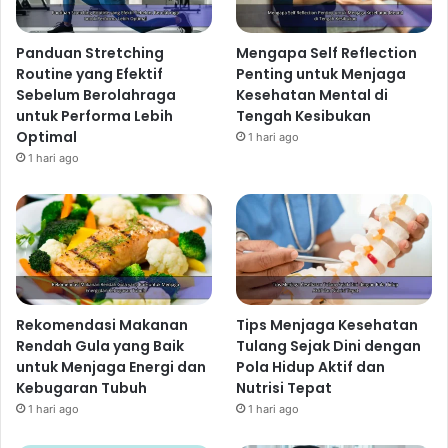
Panduan Stretching
Mengapa Self Reflection
Routine yang Efektif
Penting untuk Menjaga
Sebelum Berolahraga
Kesehatan Mental di
untuk Performa Lebih
Tengah Kesibukan
Optimal
1 hari ago
1 hari ago
Rekomendasi Makanan
Tips Menjaga Kesehatan
Rendah Gula yang Baik
Tulang Sejak Dini dengan
untuk Menjaga Energi dan
Pola Hidup Aktif dan
Kebugaran Tubuh
Nutrisi Tepat
1 hari ago
1 hari ago