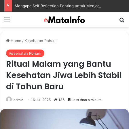
Mengapa Self Reflection Penting untuk Menjaga Kesehatan Mental di Tengah Kesibukan
Menu
S
Home
/
Kesehatan Rohani
Kesehatan Rohani
Ritual Malam yang Bantu
Kesehatan Jiwa Lebih Stabil
di Tahun Baru
admin
16 Juli 2025
136
Less than a minute