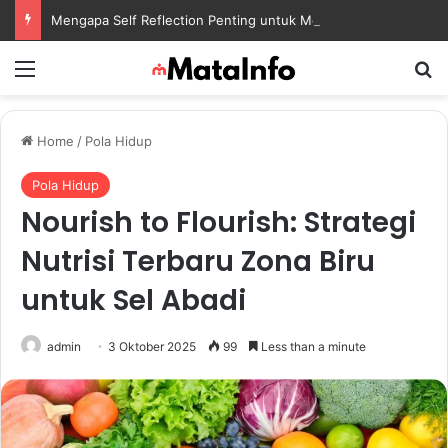
Mengapa Self Reflection Penting untuk Menjaga Kesehatan Mental di Tengah Kesibukan
Menu
S
Home
/
Pola Hidup
Pola Hidup
Nourish to Flourish: Strategi
Nutrisi Terbaru Zona Biru
untuk Sel Abadi
admin
3 Oktober 2025
99
Less than a minute