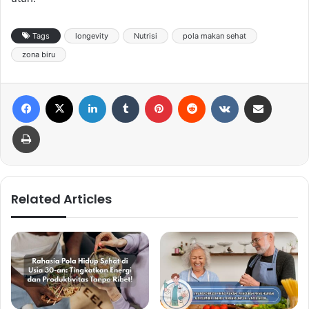
Tags
longevity
Nutrisi
pola makan sehat
zona biru
Facebook
X
LinkedIn
Tumblr
Pinterest
Reddit
VKontakte
Share via Email
Print
Related Articles